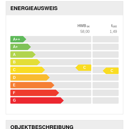
ENERGIEAUSWEIS
HWB
f
SK
GEE
58,00
1,49
A++
A+
A
B
C
C
C
D
E
F
G
OBJEKT­BESCHREIBUNG