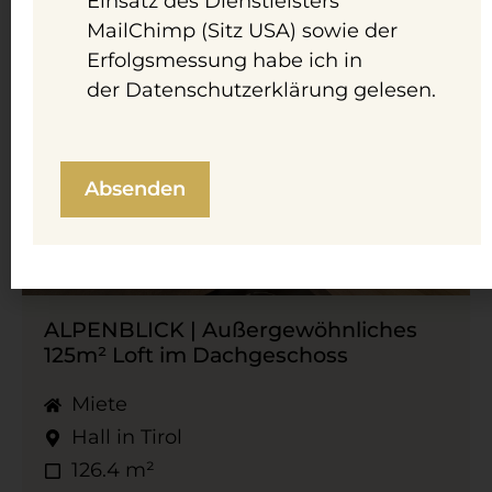
Einsatz des Dienstleisters
MailChimp (Sitz USA) sowie der
Erfolgsmessung habe ich in
der
Datenschutzerklärung
gelesen.
ALPENBLICK | Außergewöhnliches
125m² Loft im Dachgeschoss
Miete
Hall in Tirol
126.4 m²