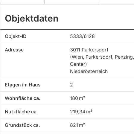
Objektdaten
Objekt-ID
5333/6128
Adresse
3011 Purkersdorf
(Wien, Purkersdorf, Penzing
Center)
Niederösterreich
Etagen im Haus
2
Wohnfläche ca.
180 m²
Nutzfläche ca.
219,34 m²
Grund­stück ca.
821 m²