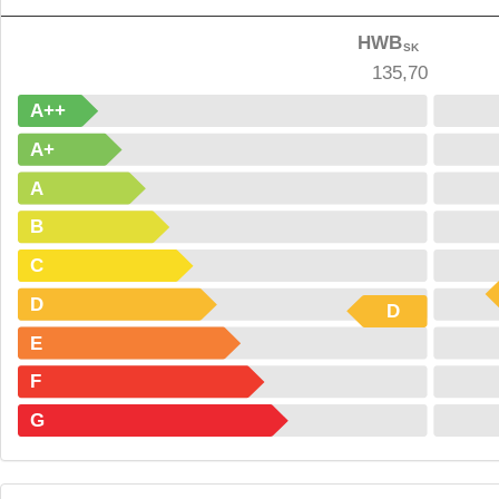
HWB
SK
135,70
A++
A+
A
B
C
D
D
E
F
G