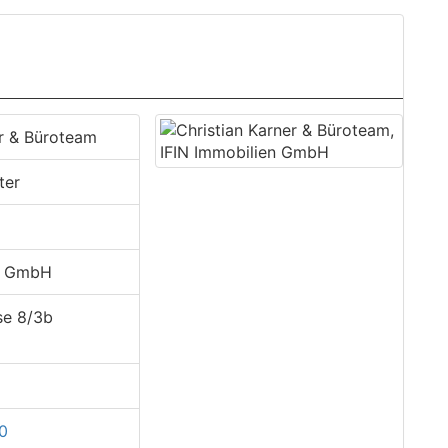
er & Büroteam
ter
en GmbH
se 8/3b
10