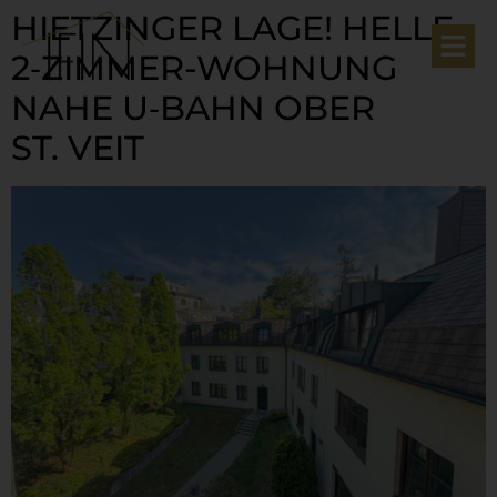
HIETZINGER LAGE! HELLE
2‑ZIMMER-​WOHNUNG
NAHE U‑BAHN OBER
ST. VEIT