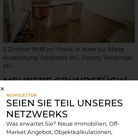
5 Zimmer 99,81 m² Praxis in Wien zur Miete.
Ausstattung: Separates WC, Pantry, Tiefgarage,
etc.
MEHRERE GRUNDSTÜCK/​
LAGERHALLEN PRO M2 ZU
NEWSLETTER
SEIEN SIE TEIL UNSERES
VERMIETEN! JETZT
NETZWERKS
ANFRAGEN
Was erwartet Sie? Neue Immobilien, Off-
Market Angebot, Objektkalkulationen,