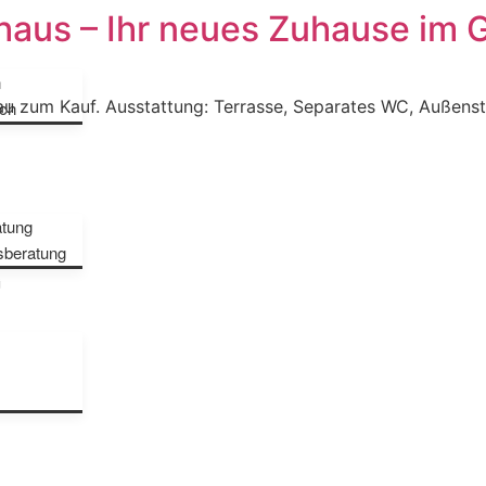
haus – Ihr neues Zuhause im 
n
 zum Kauf. Ausstattung: Terrasse, Separates WC, Außenstel
ch
atung
sberatung
G