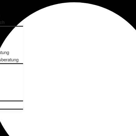
n
ch
atung
sberatung