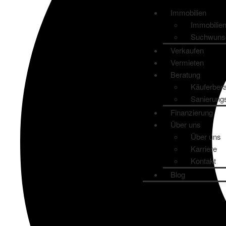
Immobilien
Immobilie
Suchwuns
Verkaufen
Vermieten
Beratung
Käuferber
Sanierung
Finanzierung
Über uns
Über uns
Karriere
Kontakt
Blog