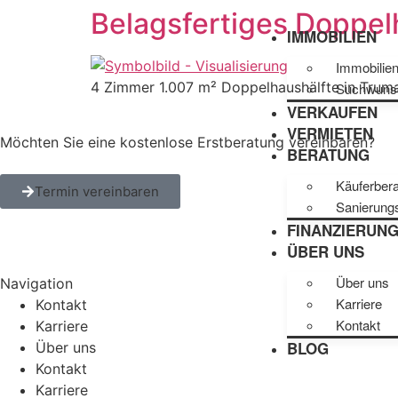
Belagsfertiges Doppel
IMMOBILIEN
Immobilie
4 Zimmer 1.007 m² Doppelhaushälfte in Trumau
Suchwuns
VERKAUFEN
VERMIETEN
Möchten Sie eine kostenlose Erstberatung vereinbaren?
BERATUNG
Käuferber
Termin vereinbaren
Sanierung
FINANZIERUN
ÜBER UNS
Über uns
Navigation
Karriere
Kontakt
Kontakt
Karriere
BLOG
Über uns
Kontakt
Karriere