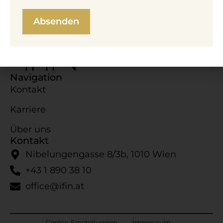
Navigation
Kontakt
Karriere
Über uns
Kontakt
Nibelungengasse 8/​3b, 1010 Wien
+43 1 890 38 10
office@ifin.at
Cookie-​Einstellungen
Impressum