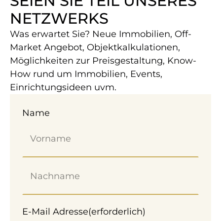
SEIEN SIE TEIL UNSERES
NETZWERKS
5 Zimmer 99,81 m² Praxis in Wien zur Miete.
Ausstattung: Separates WC, Pantry, Tiefgarage,
Was erwartet Sie? Neue Immobilien, Off-
etc.
Market Angebot, Objektkalkulationen,
Möglichkeiten zur Preisgestaltung, Know-
IHRE NEUE PRAXIS IN
How rund um Immobilien, Events,
BAHNHOFSNÄHE –
Einrichtungsideen uvm.
BARRIEREFREI & FLEXIBEL
Name
NUTZBAR
E-Mail Adresse
(erforderlich)