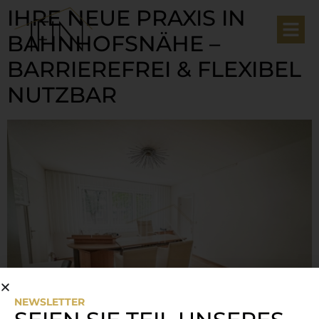
IHRE NEUE PRAXIS IN
BAHNHOFSNÄHE –
BARRIEREFREI & FLEXIBEL
NUTZBAR
NEWSLETTER