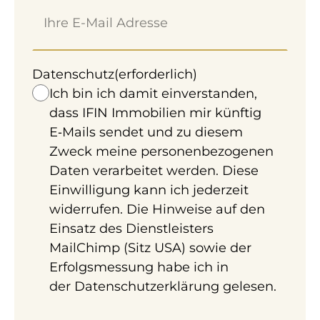
Datenschutz
(erforderlich)
Ich bin ich damit einverstanden,
dass IFIN Immobilien mir künftig
5 Zimmer 99,81 m² Praxis in Wien zum Kauf.
E‑Mails sendet und zu diesem
Ausstattung: Separates WC, Pantry, Tiefgarage,
Zweck meine personenbezogenen
etc.
Daten verarbeitet werden. Diese
Einwilligung kann ich jederzeit
widerrufen. Die Hinweise auf den
Möchten Sie eine
Einsatz des Dienstleisters
kostenlose Erstberatung
MailChimp (Sitz USA) sowie der
vereinbaren?
Erfolgsmessung habe ich in
der
Datenschutzerklärung
gelesen.
Termin vereinbaren