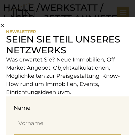
HALLE /​WERKSTATT /​
LAGER – JETZT ANMIETEN
NEWSLETTER
SEIEN SIE TEIL UNSERES
NETZWERKS
Was erwartet Sie? Neue Immobilien, Off-
Market Angebot, Objektkalkulationen,
Möglichkeiten zur Preisgestaltung, Know-
How rund um Immobilien, Events,
Einrichtungsideen uvm.
Name
112,76 m² Halle in Ebreichsdorf zur Miete.
Ausstattung: Klimatisiert, Separates WC,