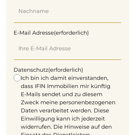
Außenstellplatz, etc.
Möchten Sie eine
E-Mail Adresse
(erforderlich)
kostenlose Erstberatung
vereinbaren?
Termin vereinbaren
Datenschutz
(erforderlich)
Ich bin ich damit einverstanden,
dass IFIN Immobilien mir künftig
E‑Mails sendet und zu diesem
Zweck meine personenbezogenen
Daten verarbeitet werden. Diese
Einwilligung kann ich jederzeit
Navigation
widerrufen. Die Hinweise auf den
Kontakt