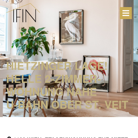
HIETZINGER LAGE!
HELLE 2‑ZIMMER-​
WOHNUNG NAHE
U‑BAHN OBER ST. VEIT