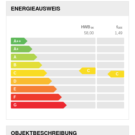
ENERGIEAUSWEIS
HWB
f
SK
GEE
58,00
1,49
A++
A+
A
B
C
C
C
D
E
F
G
OBJEKT­BESCHREIBUNG