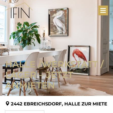
HALLE /​WERKSTATT /​
LAGER – JETZT
ANMIETEN
2442 EBREICHSDORF, HALLE ZUR MIETE