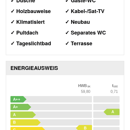
✓ Dusche
✓ Gäste-WC
✓ Holzbauweise
✓ Kabel-/Sat-TV
✓ Klimatisiert
✓ Neubau
✓ Pultdach
✓ Separates WC
✓ Tageslichtbad
✓ Terrasse
ENERGIEAUSWEIS
HWB
f
SK
GEE
59,80
0,71
A++
A+
A
A
B
B